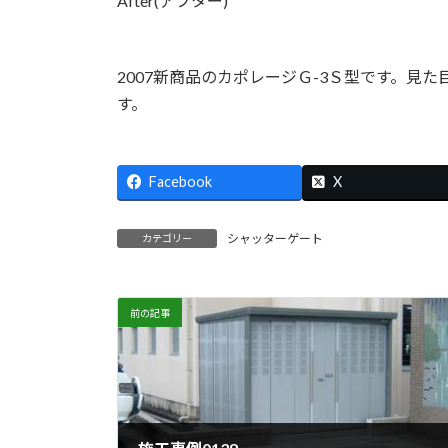
After(アフター)
2007新商品のカポレージＧ-3Ｓ型です。見
す。
Facebook
X
シャッターゲート
カテゴリー
前の記事