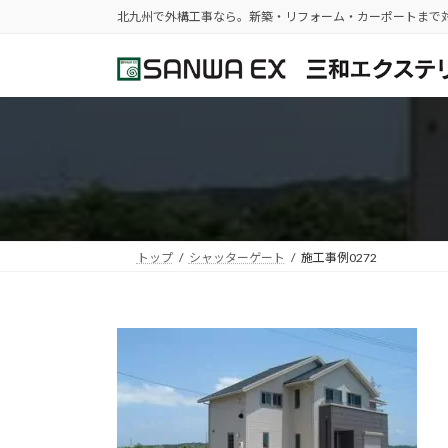
コ
ナ
北九州で外構工事なら。新築・リフォーム・カーポートまで
ン
ビ
テ
ゲ
ン
ー
ツ
シ
へ
ョ
ス
ン
キ
に
ッ
移
プ
動
トップ
シャッターゲート
施工事例0272