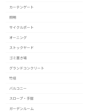
カーテンゲート
照明
サイクルポート
オーニング
ストックヤード
ゴミ置き場
グランドコンクリート
竹垣
バルコニー
スロープ・手摺
ガーデンルーム