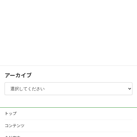
人工木デッキ・スクリーンフェンス
パブリック
シャッターゲート
化粧コンクリート
植栽
その他
アーカイブ
トップ
コンテンツ