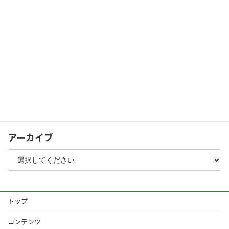
人工木デッキ・スクリーンフェンス
パブリック
シャッターゲート
化粧コンクリート
植栽
その他
アーカイブ
トップ
コンテンツ