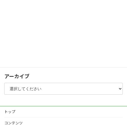
人工木デッキ・スクリーンフェンス
パブリック
シャッターゲート
化粧コンクリート
植栽
その他
アーカイブ
トップ
コンテンツ