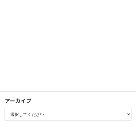
カーポート・テラス
門扉・フェンス・ゲート
人工木デッキ・スクリーンフェンス
パブリック
シャッターゲート
化粧コンクリート
植栽
その他
アーカイブ