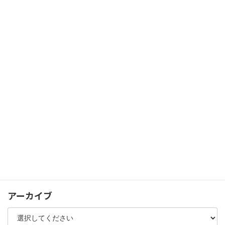
新築外構
ガーデンリフォーム
カーポート・テラス
門扉・フェンス・ゲート
人工木デッキ・スクリーンフェンス
パブリック
シャッターゲート
化粧コンクリート
植栽
その他
アーカイブ