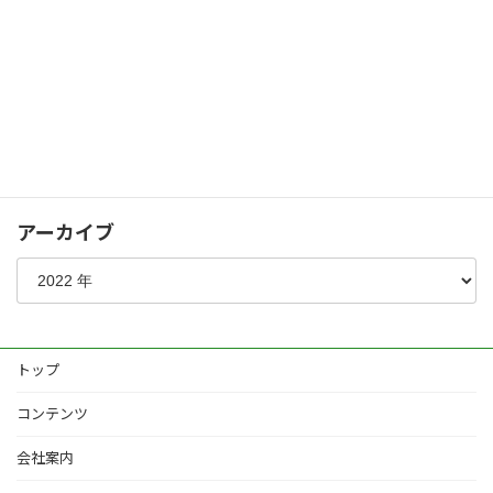
パブリック
シャッターゲート
化粧コンクリート
植栽
その他
アーカイブ
トップ
コンテンツ
会社案内