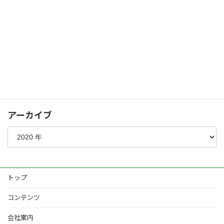
パブリック
シャッターゲート
化粧コンクリート
植栽
その他
アーカイブ
トップ
コンテンツ
会社案内