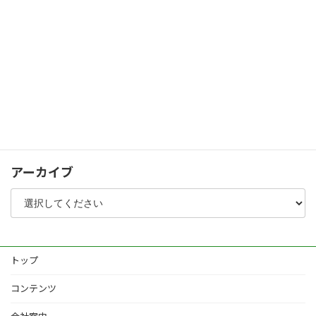
人工木デッキ・スクリーンフェンス
パブリック
シャッターゲート
化粧コンクリート
植栽
その他
アーカイブ
トップ
コンテンツ